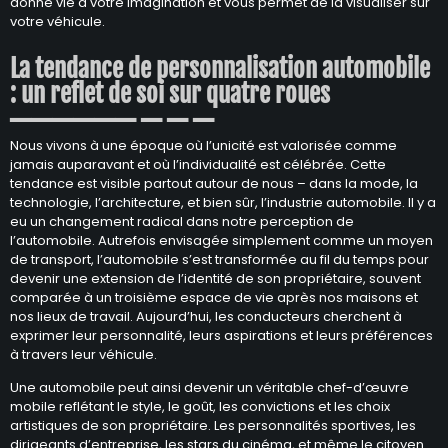
donne vie à votre imagination et vous permet de la visualiser sur
votre véhicule.
La tendance de personnalisation automobile
: un reflet de soi sur quatre roues
Nous vivons à une époque où l’unicité est valorisée comme
jamais auparavant et où l’individualité est célébrée. Cette
tendance est visible partout autour de nous – dans la mode, la
technologie, l’architecture, et bien sûr, l’industrie automobile. Il y a
eu un changement radical dans notre perception de
l’automobile. Autrefois envisagée simplement comme un moyen
de transport, l’automobile s’est transformée au fil du temps pour
devenir une extension de l’identité de son propriétaire, souvent
comparée à un troisième espace de vie après nos maisons et
nos lieux de travail. Aujourd’hui, les conducteurs cherchent à
exprimer leur personnalité, leurs aspirations et leurs préférences
à travers leur véhicule.
Une automobile peut ainsi devenir un véritable chef-d’œuvre
mobile reflétant le style, le goût, les convictions et les choix
artistiques de son propriétaire. Les personnalités sportives, les
dirigeants d’entreprise, les stars du cinéma, et même le citoyen