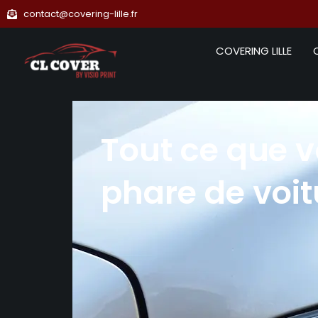
contact@covering-lille.fr
COVERING LILLE
Tout ce que v
phare de voit