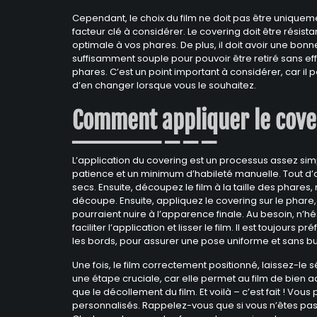
Cependant, le choix du film ne doit pas être uniqueme
facteur clé à considérer. Le covering doit être résist
optimale à vos phares. De plus, il doit avoir une bon
suffisamment souple pour pouvoir être retiré sans ef
phares. C’est un point important à considérer, car il pe
d’en changer lorsque vous le souhaitez.
Comment appliquer le cove
L’application du covering est un processus assez simp
patience et un minimum d’habileté manuelle. Tout d’ab
secs. Ensuite, découpez le film à la taille des phares,
découpe. Ensuite, appliquez le covering sur le phare, e
pourraient nuire à l’apparence finale. Au besoin, n’h
faciliter l’application et lisser le film. Il est toujour
les bords, pour assurer une pose uniforme et sans bu
Une fois, le film correctement positionné, laissez-l
une étape cruciale, car elle permet au film de bien a
que le décollement du film. Et voilà – c’est fait ! V
personnalisés. Rappelez-vous que si vous n’êtes pas to