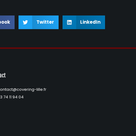
book
Twitter
LinkedIn
act
ontact@covering-lille.fr
3 74 11 94 04