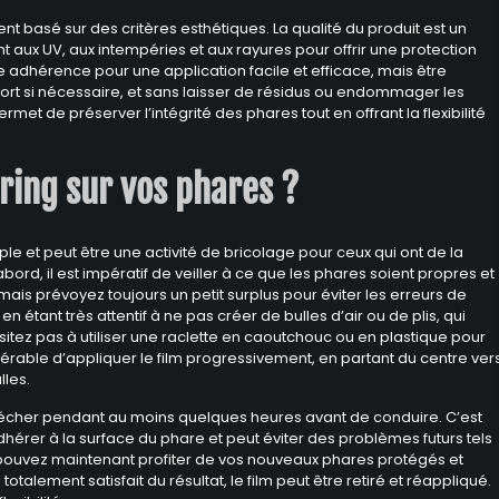
nt basé sur des critères esthétiques. La qualité du produit est un
ant aux UV, aux intempéries et aux rayures pour offrir une protection
ne adhérence pour une application facile et efficace, mais être
fort si nécessaire, et sans laisser de résidus ou endommager les
rmet de préserver l’intégrité des phares tout en offrant la flexibilité
ring sur vos phares ?
le et peut être une activité de bricolage pour ceux qui ont de la
ord, il est impératif de veiller à ce que les phares soient propres et
 mais prévoyez toujours un petit surplus pour éviter les erreurs de
n étant très attentif à ne pas créer de bulles d’air ou de plis, qui
ésitez pas à utiliser une raclette en caoutchouc ou en plastique pour
s préférable d’appliquer le film progressivement, en partant du centre ver
lles.
e sécher pendant au moins quelques heures avant de conduire. C’est
dhérer à la surface du phare et peut éviter des problèmes futurs tels
ous pouvez maintenant profiter de vos nouveaux phares protégés et
talement satisfait du résultat, le film peut être retiré et réappliqué.