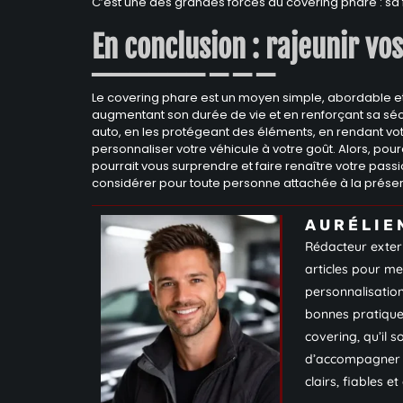
C’est une des grandes forces du covering phare : sa fl
En conclusion : rajeunir vo
Le covering phare est un moyen simple, abordable et 
augmentant son durée de vie et en renforçant sa sécu
auto, en les protégeant des éléments, en rendant vot
personnaliser votre véhicule à votre goût. Alors, pou
pourrait vous surprendre et faire renaître votre pass
considérer pour toute personne attachée à la préserv
AURÉLIE
Rédacteur exter
articles pour me
personnalisation
bonnes pratique
covering, qu’il s
d’accompagner pa
clairs, fiables et