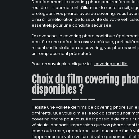
Deuxièmement, le covering phare peut renforcer la séc
routière : ils permettent d’illuminer la route la nuit, 
protégeant vos phares avec du covering, vous favori
ainsi à l’amélioration de la sécurité de votre véhicu
essentiels pour une conduite sécurisée.
En revanche, le covering phare contribue également à
peut être une opération assez coûteuse, particulièr
misant sur l’installation de covering, vos phares so
un remplacement prématuré.
Pour en savoir plus, cliquez ici :
covering sur LIlle
Choix du film covering phar
disponibles ?
Il existe une variété de films de covering phare sur l
différents. Que vous aimiez le look discret du noir mat
covering phare pour vous. Il est possible de choisir 
véhicule, donnant l’impression que vos phares sont t
jaune ou le rose, apporteront une touche de fun à vo
l’apparence de votre voiture à votre personnalité et à