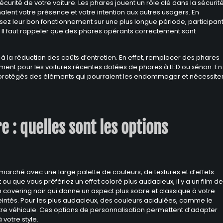
urité de votre voiture. Les phares jouent un rôle clé dans la sécurit
signalent votre présence et votre intention aux autres usagers. En
sez leur bon fonctionnement sur une plus longue période, participan
le. Il faut rappeler que des phares opérants correctement sont
 la réduction des coûts d’entretien. En effet, remplacer des phares
ement pour les voitures récentes dotées de phares à LED ou xénon. En
nt protégés des éléments qui pourraient les endommager et nécessite
e : quelles sont les options
e marché avec une large palette de couleurs, de textures et d’effets
 ou que vous préfériez un effet coloré plus audacieux, il y a un film de
un covering noir qui donne un aspect plus sobre et classique à votre
eintés. Pour les plus audacieux, des couleurs acidulées, comme le
tre véhicule. Ces options de personnalisation permettent d’adapter
 votre style.