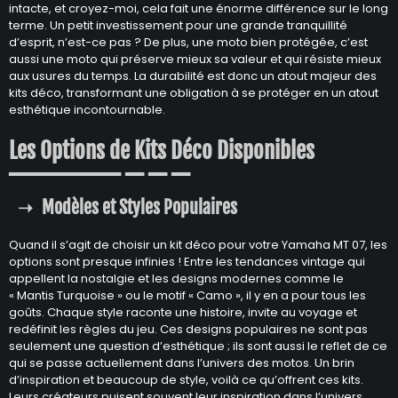
intacte, et croyez-moi, cela fait une énorme différence sur le long
terme. Un petit investissement pour une grande tranquillité
d’esprit, n’est-ce pas ? De plus, une moto bien protégée, c’est
aussi une moto qui préserve mieux sa valeur et qui résiste mieux
aux usures du temps. La durabilité est donc un atout majeur des
kits déco, transformant une obligation à se protéger en un atout
esthétique incontournable.
Les Options de Kits Déco Disponibles
Modèles et Styles Populaires
Quand il s’agit de choisir un kit déco pour votre Yamaha MT 07, les
options sont presque infinies ! Entre les tendances vintage qui
appellent la nostalgie et les designs modernes comme le
« Mantis Turquoise » ou le motif « Camo », il y en a pour tous les
goûts. Chaque style raconte une histoire, invite au voyage et
redéfinit les règles du jeu. Ces designs populaires ne sont pas
seulement une question d’esthétique ; ils sont aussi le reflet de ce
qui se passe actuellement dans l’univers des motos. Un brin
d’inspiration et beaucoup de style, voilà ce qu’offrent ces kits.
Leurs créateurs puisent souvent leur inspiration dans l’univers